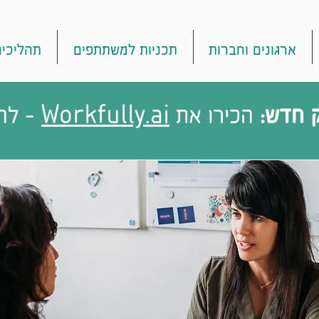
ארגונים וחברות
תכניות למשתתפים
תהליכים
 חדש:
הכירו את
Workfully.ai
- להג