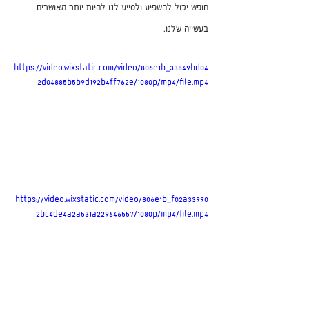
חופש יכול להשפיע ולסייע לנו להיות יותר מאושרים 
בעשייה שלנו. 
https://video.wixstatic.com/video/806e1b_33849bd04
2d04885b5b9d192b4ff762e/1080p/mp4/file.mp4
https://video.wixstatic.com/video/806e1b_f02a33990
2bc4de4a2a531a229646557/1080p/mp4/file.mp4