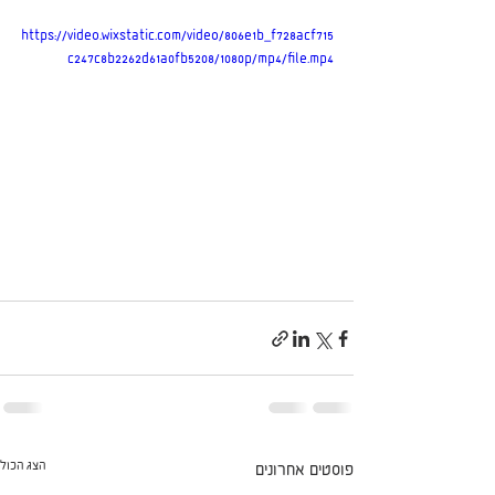
https://video.wixstatic.com/video/806e1b_f728acf715
c247c8b2262d61a0fb5208/1080p/mp4/file.mp4
הצג הכול
פוסטים אחרונים