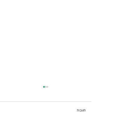
תגובות
מה זה כלל ה80/20?